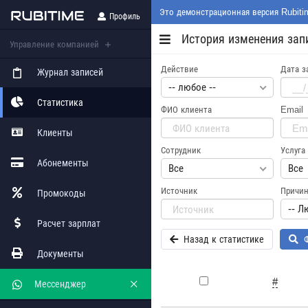
Это демонстрационная версия Rubiti
Профиль
История изменения зап
Управление компанией
Действие
Дата з
Журнал записей
-- любое --
Статистика
ФИО клиента
Email
Клиенты
Сотрудник
Услуга
Абонементы
Все
Все
Источник
Причин
Промокоды
-- Л
Расчет зарплат
Назад к статистике
Ф
Документы
#
Мессенджер