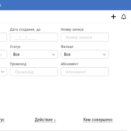
я.
Дата создания, до
Номер записи
Статус
Филиал
Все
Все
Промокод
Абонемент
тус
Действие ↓
Кем совершено