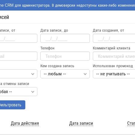
me CRM для администратора. В демоверсии недоступны какие-либо изменени
исей
аписи, от
Дата записи, до
Дата создания, от
Телефон
Комментарий клиента
Кем создана запись
Использован промокод
-- любым --
-- не учитывать --
а отмены записи
юбая --
ильтровать
Дата действия
Дата записи
Ста