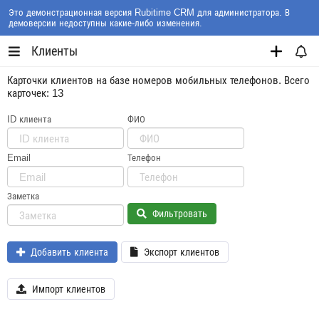
Это демонстрационная версия Rubitime CRM для администратора. В
демоверсии недоступны какие-либо изменения.
Клиенты
Карточки клиентов на базе номеров мобильных телефонов. Всего
карточек: 13
ID клиента
ФИО
Email
Телефон
Заметка
Фильтровать
Добавить клиента
Экспорт клиентов
Импорт клиентов