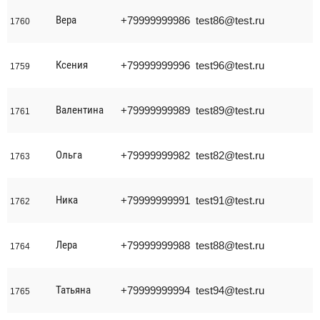
Вера
+79999999986
test86@test.ru
1760
Ксения
+79999999996
test96@test.ru
1759
Валентина
+79999999989
test89@test.ru
1761
Ольга
+79999999982
test82@test.ru
1763
Ника
+79999999991
test91@test.ru
1762
Лера
+79999999988
test88@test.ru
1764
Татьяна
+79999999994
test94@test.ru
1765