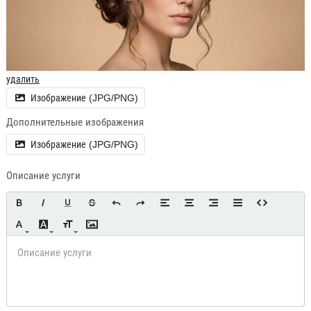
Макияж + прическа, 3000 ₽
↑↓
Сотрудник: Наталья
(Маникюр)
Маникюр с покрытием, 1700 ₽
↑↓
(Маникюр)
Маникюр + педикюр, 2500 ₽
↑↓
удалить
Педикюр с покрытием, 1900 ₽
↑↓
Изображение (JPG/PNG)
Дополнительные изображения
Филиал: Салон на Красном
Изображение (JPG/PNG)
Сотрудник: Ксения
Описание услуги
Окрашивание волос, 5000 ₽
↑↓
Стрижка женская, 1500 ₽
↑↓
Сотрудник: Татьяна
Макияж, 1000 ₽
↑↓
Макияж + прическа, 2000 ₽
↑↓
Сотрудник: Мария