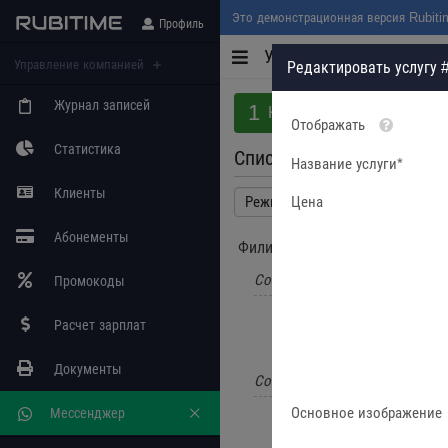
Это демонстрационная версия Rubiti
Профиль
Услуги
Управление компанией
Редактировать услугу 
Журнал записей
1
2
Компания
Филиал
Отображать
Статистика
Список услуг:
Название услуги*
Клиенты
Цена
Абонементы
Филиал: Салон на Тверской
Сотрудник: Юлия
Промокоды
Окрашивание волос
↑↓
Расчет зарплат
Стрижка женская, 
↑↓
Документы
Сотрудник: Виктория
Основное изображение
Мессенджер
Макияж, 2000 ₽
↑↓
Макияж + прическа
↑↓