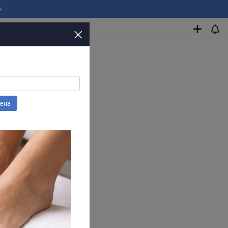
я.
цена